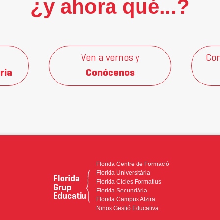
¿y ahora qué...?
Ven a vernos y
Con
ria
Conócenos
Florida Centre de Formació
Florida Universitària
Florida Cicles Formatius
Florida Secundària
Florida Campus Alzira
Ninos Gestió Educativa