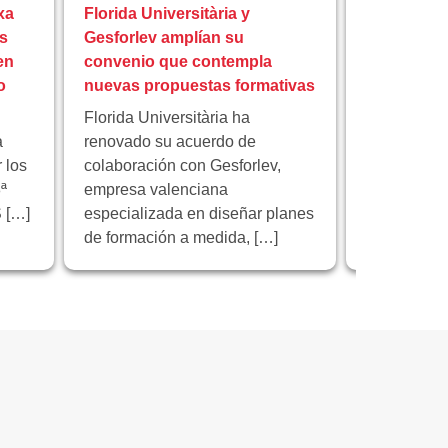
xa
Florida Universitària y
Florida Uni
s
Gesforlev amplían su
reunión fi
en
convenio que contempla
europeo I
o
nuevas propuestas formativas
educación 
Florida Universitària ha
Florida Univ
a
renovado su acuerdo de
institución 
 los
colaboración con Gesforlev,
reunión de 
ª
empresa valenciana
proyecto e
 […]
especializada en diseñar planes
“Educación 
de formación a medida, […]