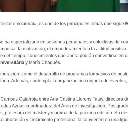
enestar emocional», es uno de los principales lemas que sigue
M
 se ha especializado en sesiones personales y colectivas de co
mpulsar la motivación, el empoderamiento o la actitud positiva
nte del tiempo, conocimientos que ahora podrán convertirse en u
niversitària
y María Chaqués.
aboración, como el desarrollo de programas formativos de post
sitària. Además, contempla la organización conjunta de eventos,
l Campus Catarroja entre Ana Cristina Llorens Tatay, directora d
rcedes Aznar, coordinadora del Área de Investigación, Postgrad
s, profesora del máster y madrina de la próxima edición. Su des
aboración y crecimiento profesional la convierten en una figur