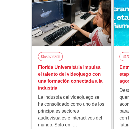
05/08/2026
31/
Florida Universitària impulsa
Entr
el talento del videojuego con
eta
una formación conectada a la
ago
industria
Desd
La industria del videojuego se
quer
ha consolidado como uno de los
acom
principales sectores
para
audiovisuales e interactivos del
con 
mundo. Solo en […]
futu