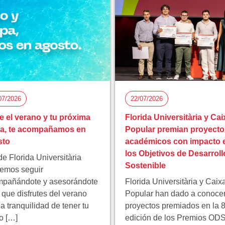
07/2026
22/07/2026
e el verano y tu próxima
Florida Universitària y Cai
pa, te acompañamos en
Popular premian proyecto
sto
académicos con impacto 
los Objetivos de Desarroll
e Florida Universitària
Sostenible
emos seguir
pañándote y asesorándote
Florida Universitària y Caix
 que disfrutes del verano
Popular han dado a conocer
la tranquilidad de tener tu
proyectos premiados en la 8
ro […]
edición de los Premios ODS