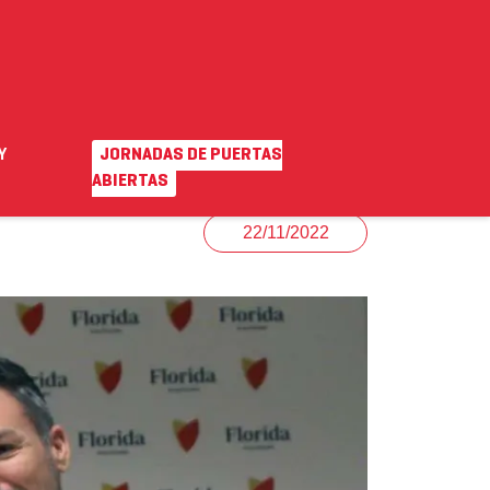
Y
JORNADAS DE PUERTAS
EN
|
VA
o ayuda
Campus virtual
ABIERTAS
22/11/2022