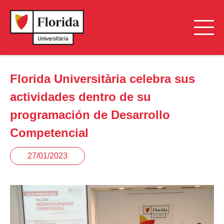
Florida Universitària celebra sus
actividades dentro de su
programación de Desarrollo
Competencial
27/01/2023