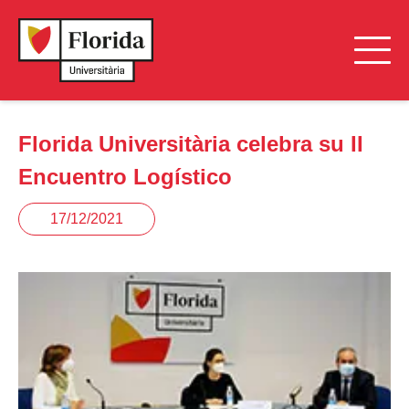
Florida Universitària celebra su II
Encuentro Logístico
17/12/2021