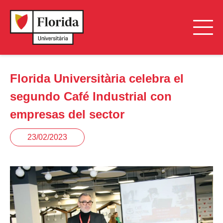
Florida Universitària celebra el
segundo Café Industrial con
empresas del sector
23/02/2023