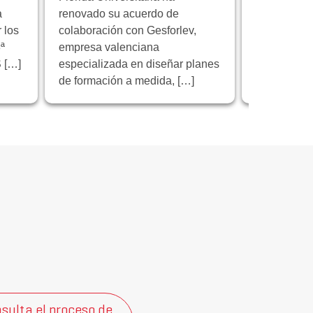
a
renovado su acuerdo de
institución 
 los
colaboración con Gesforlev,
reunión de 
ª
empresa valenciana
proyecto e
 […]
especializada en diseñar planes
“Educación 
de formación a medida, […]
sulta el proceso de