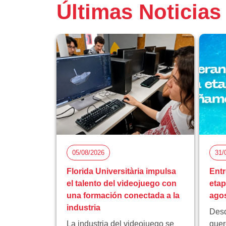
Últimas Noticias
05/08/2026
31/
Florida Universitària impulsa
Entr
el talento del videojuego con
eta
una formación conectada a la
ago
industria
Desd
La industria del videojuego se
quer