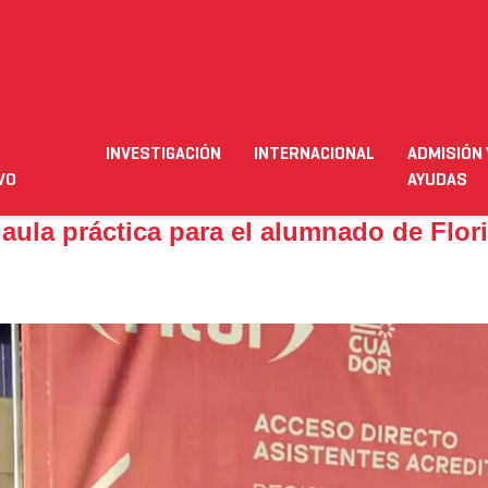
la práctica para el alumnado de Florida Universitària
INVESTIGACIÓN
INTERNACIONAL
ADMISIÓN 
ación
Empleo
Futuro alumnado
Estudiante
Necesit
VO
AYUDAS
 aula práctica para el alumnado de Flor