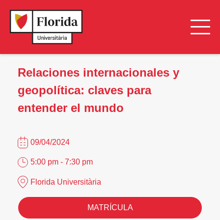
Relaciones internacionales y
geopolítica: claves para
entender el mundo
09/04/2024
5:00 pm - 7:30 pm
Florida Universitària
MATRÍCULA