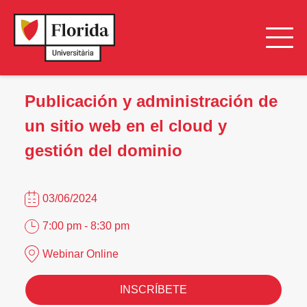
Publicación y administración de
un sitio web en el cloud y
gestión del dominio
03/06/2024
7:00 pm - 8:30 pm
Webinar Online
INSCRÍBETE