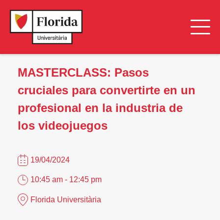
MASTERCLASS: Pasos
cruciales para convertirte en un
profesional en la industria de
los videojuegos
19/04/2024
10:45 am - 12:45 pm
Florida Universitària