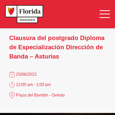
Clausura del postgrado Diploma
de Especialización Dirección de
Banda – Asturias
25/06/2023
12:00 am - 1:00 pm
Plaza del Bombín - Oviedo