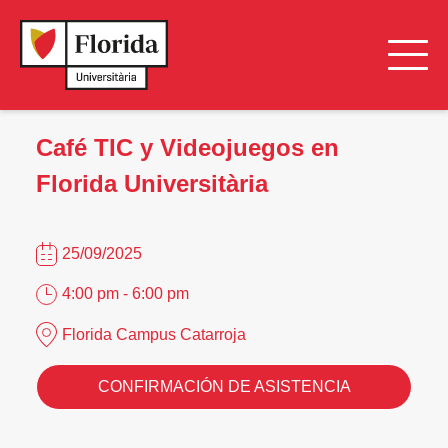
Café TIC y Videojuegos en
Florida Universitària
25/09/2025
4:00 pm - 6:00 pm
Florida Campus Catarroja
CONFIRMACIÓN DE ASISTENCIA