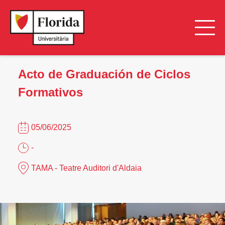
Acto de Graduación de Ciclos
Formativos
05/06/2025
-
TAMA - Teatre Auditori d'Aldaia