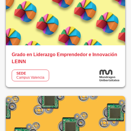
Online
Presencial
Semipresencial
SEDE
Grado en Liderazgo Emprendedor e Innovación
LEINN
Todos
SEDE
Campus Valencia
Campus
Catarroja
–
Campos
Racing
Campus
Online