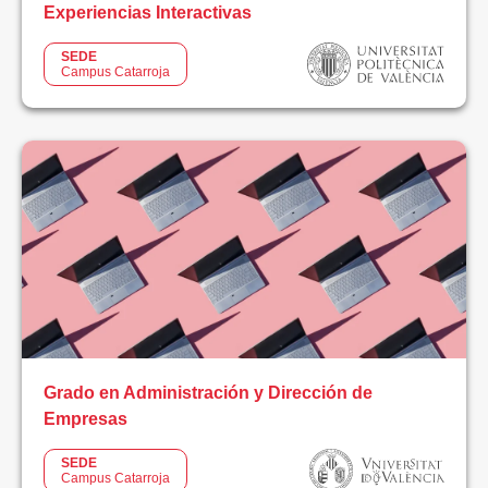
Experiencias Interactivas
Ciclos
SEDE
Formativos
Campus Catarroja
Grado
Universitario
Otros
Estudios
Postgrado
ÁREA
TEMÁTICA
Grado en Administración y Dirección de
Deporte
Empresas
Educación
SEDE
Campus Catarroja