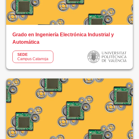
Campus
Alzira
Grado en Ingeniería Electrónica Industrial y
Campus
Automática
Catarroja
SEDE
Campus Catarroja
Campus
Valencia
LIMPIAR
FILTROS