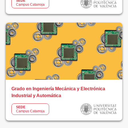
SEDE
Campus Catarroja
Grado en Ingeniería Mecánica y Electrónica
Industrial y Automática
SEDE
Campus Catarroja