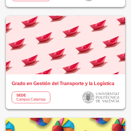
Ingeniería
Logística
Música
Negocios
Sanidad
TIC
Grado en Gestión del Transporte y la Logística
Videojuegos
SEDE
Campus Catarroja
MODALIDAD
Dual