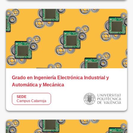
Ingeniería
Logística
Música
Negocios
Sanidad
Grado en Ingeniería Electrónica Industrial y
TIC
Automática y Mecánica
Videojuegos
SEDE
Campus Catarroja
MODALIDAD
Dual