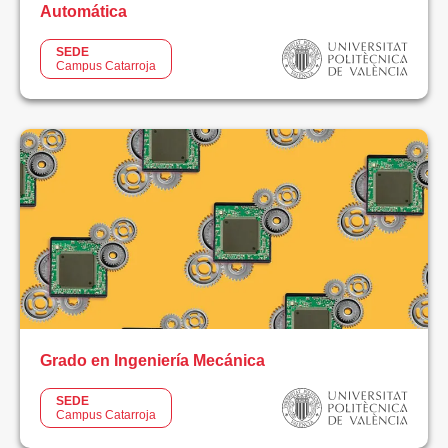
Automática
Ciclos
SEDE
Formativos
Campus Catarroja
Grado
Universitario
Otros
Estudios
Postgrado
ÁREA
TEMÁTICA
Grado en Ingeniería Mecánica
Deporte
SEDE
Campus Catarroja
Educación