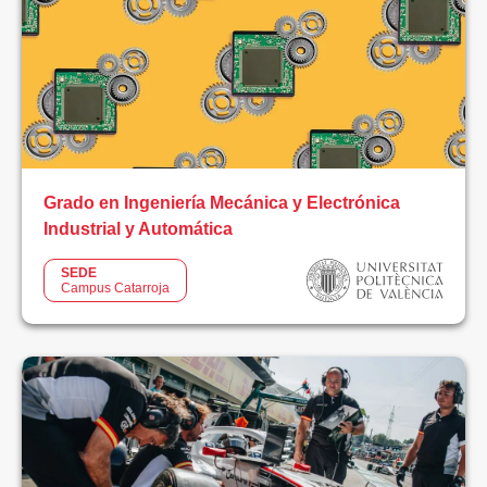
Online
Presencial
Semipresencial
SEDE
Grado en Ingeniería Mecánica y Electrónica
Industrial y Automática
Todos
SEDE
Campus Catarroja
Campus
Catarroja
–
Campos
Racing
Campus
Online