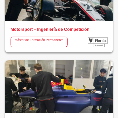
Campus
Alzira
Motorsport – Ingeniería de Competición
Campus
Catarroja
Máster de Formación Permanente
Campus
Valencia
LIMPIAR
FILTROS