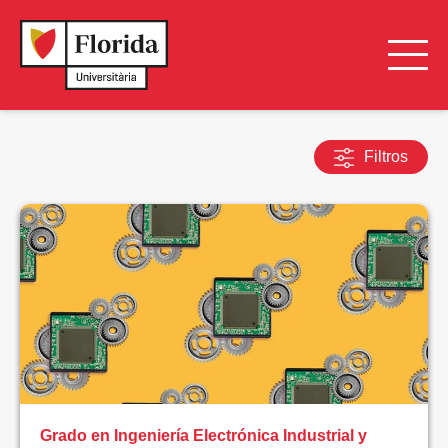
Filtros
LIMPIAR
FILTROS
BUSCAR
TIPO
DE
FORMACIÓN
Todos
Grado en Ingeniería Electrónica Industrial y