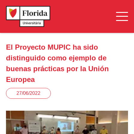
El Proyecto MUPIC ha sido
distinguido como ejemplo de
buenas prácticas por la Unión
Europea
27/06/2022