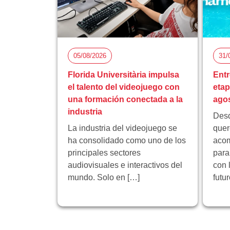
05/08/2026
31/
Florida Universitària impulsa
Entr
el talento del videojuego con
eta
una formación conectada a la
ago
industria
Desd
La industria del videojuego se
quer
ha consolidado como uno de los
acom
principales sectores
para
audiovisuales e interactivos del
con 
mundo. Solo en […]
futu