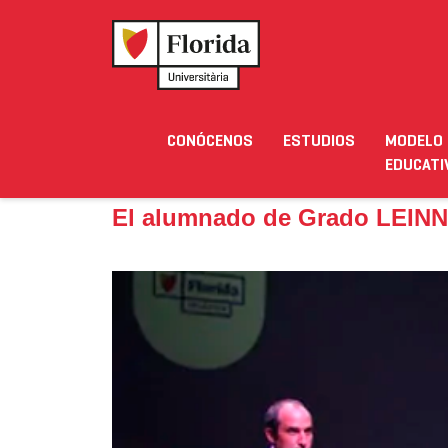
Home
›
Noticias
›
El alumnado de Grado LEINN ce
CONÓCENOS
ESTUDIOS
MODELO
Noticias
Eventos
Blog
Solicita Inform
EDUCATI
El alumnado de Grado LEINN