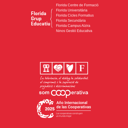
Florida Centre de Formació
Florida Universitària
Florida Cicles Formatius
Florida Secundària
Florida Campus Alzira
Ninos Gestió Educativa