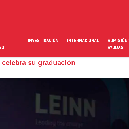
lebra su graduación
INVESTIGACIÓN
INTERNACIONAL
ADMISIÓN 
ación
Empleo
Futuro alumnado
Estudiante
Necesit
VO
AYUDAS
 celebra su graduación