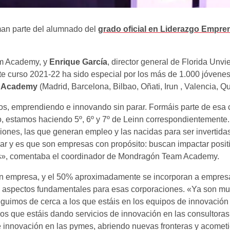
man parte del alumnado del
grado oficial en Liderazgo Empre
am Academy, y
Enrique García
, director general de Florida Unvi
ste curso 2021-22 ha sido especial por los más de 1.000 jóve
 Academy
(Madrid, Barcelona, Bilbao, Oñati, Irun , Valencia, Q
s, emprendiendo e innovando sin parar. Formáis parte de es
o, estamos haciendo 5º, 6º y 7º de Leinn correspondientement
ones, las que generan empleo y las nacidas para ser invertidas
lar y es que son empresas con propósito: buscan impactar posit
les», comentaba el coordinador de Mondragón Team Academy.
an empresa, y el 50% aproximadamente se incorporan a empresas
os aspectos fundamentales para esas corporaciones. «Ya son m
guimos de cerca a los que estáis en los equipos de innovació
que estáis dando servicios de innovación en las consultoras 
e innovación en las pymes, abriendo nuevas fronteras y acometi