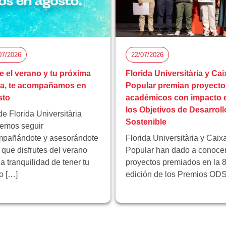
07/2026
22/07/2026
e el verano y tu próxima
Florida Universitària y Cai
pa, te acompañamos en
Popular premian proyecto
sto
académicos con impacto 
los Objetivos de Desarroll
e Florida Universitària
Sostenible
emos seguir
pañándote y asesorándote
Florida Universitària y Caix
 que disfrutes del verano
Popular han dado a conocer
la tranquilidad de tener tu
proyectos premiados en la 8
ro […]
edición de los Premios ODS