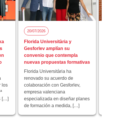
20/07/2026
15/07/2026
xa
Florida Universitària y
Florida Uni
s
Gesforlev amplían su
reunión fi
en
convenio que contempla
europeo I
o
nuevas propuestas formativas
educación 
Florida Universitària ha
Florida Univ
a
renovado su acuerdo de
institución 
 los
colaboración con Gesforlev,
reunión de 
ª
empresa valenciana
proyecto e
 […]
especializada en diseñar planes
“Educación 
de formación a medida, […]