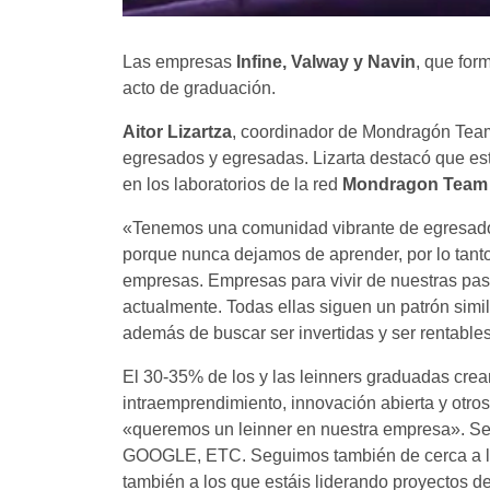
Las empresas
Infine, Valway y Navin
, que for
acto de graduación.
Aitor Lizartza
, coordinador de Mondragón Te
egresados y egresadas. Lizarta destacó que e
en los laboratorios de la red
Mondragon Team
«Tenemos una comunidad vibrante de egresado
porque nunca dejamos de aprender, por lo tant
empresas. Empresas para vivir de nuestras pasi
actualmente. Todas ellas siguen un patrón simi
además de buscar ser invertidas y ser rentab
El 30-35% de los y las leinners graduadas cre
intraemprendimiento, innovación abierta y otr
«queremos un leinner en nuestra empresa». Se
GOOGLE, ETC. Seguimos también de cerca a los 
también a los que estáis liderando proyectos d