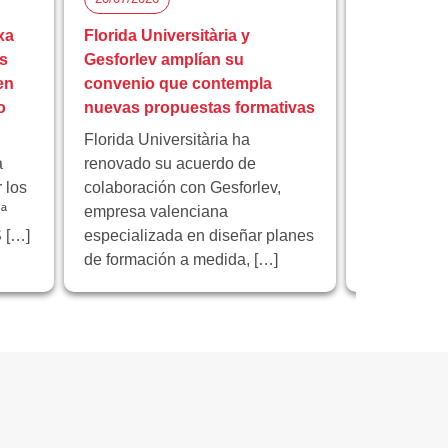
xa
Florida Universitària y
Florida Uni
s
Gesforlev amplían su
reunión fi
en
convenio que contempla
europeo I
o
nuevas propuestas formativas
educación 
Florida Universitària ha
Florida Univ
a
renovado su acuerdo de
institución 
 los
colaboración con Gesforlev,
reunión de 
ª
empresa valenciana
proyecto e
 […]
especializada en diseñar planes
“Educación 
de formación a medida, […]