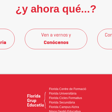
¿y ahora qué...?
Ven a vernos y
Con
ria
Conócenos
Florida Centre de Formació
Florida Universitària
Florida Cicles Formatius
Florida Secundària
Florida Campus Alzira
Ninos Gestió Educativa