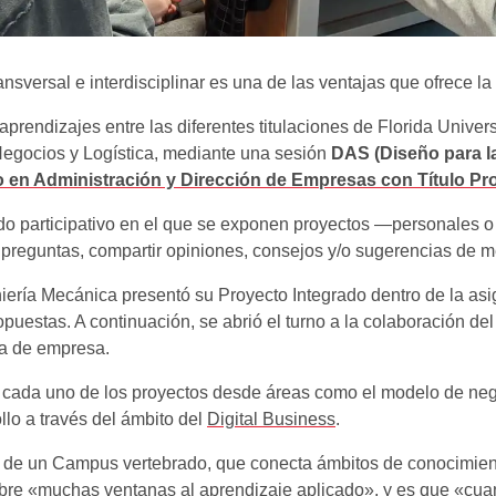
nsversal e interdisciplinar es una de las ventajas que ofrece 
 aprendizajes entre las diferentes titulaciones de Florida Univer
Negocios y Logística, mediante una sesión
DAS (Diseño para l
 en Administración y Dirección de Empresas con Título Pro
o participativo en el que se exponen proyectos —personales o
r preguntas, compartir opiniones, consejos y/o sugerencias de m
iería Mecánica presentó su Proyecto Integrado dentro de la as
ropuestas. A continuación, se abrió el turno a la colaboración 
ia de empresa.
n cada uno de los proyectos desde áreas como el modelo de neg
llo a través del ámbito del
Digital Business
.
ad de un Campus vertebrado, que conecta ámbitos de conocimient
bre «muchas ventanas al aprendizaje aplicado», y es que «cuan