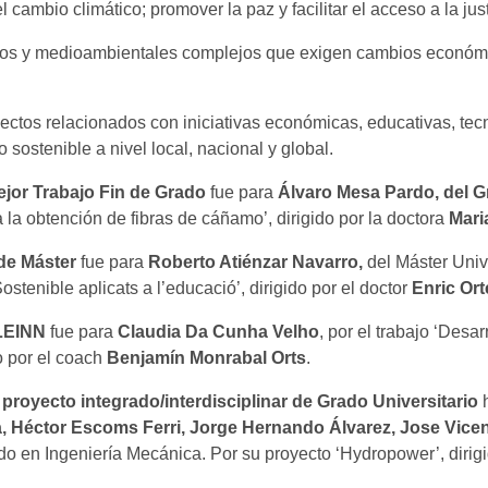
ambio climático; promover la paz y facilitar el acceso a la just
os y medioambientales complejos que exigen cambios económic
oyectos relacionados con iniciativas económicas, educativas, tec
o sostenible a nivel local, nacional y global.
ejor Trabajo Fin de Grado
fue para
Álvaro Mesa Pardo, del G
 la obtención de fibras de cáñamo’, dirigido por la doctora
Mari
 de Máster
fue para
Roberto Atiénzar Navarro,
del Máster Univ
tenible aplicats a l’educació’, dirigido por el doctor
Enric Or
 LEINN
fue para
Claudia Da Cunha Velho
, por el trabajo ‘Desa
o por el coach
Benjamín Monrabal Orts
.
 proyecto integrado/interdisciplinar de Grado Universitario
h
na, Héctor Escoms Ferri, Jorge Hernando Álvarez, Jose Vic
ado en Ingeniería Mecánica. Por su proyecto ‘Hydropower’, dirigi