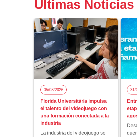
Últimas Noticias
05/08/2026
31/
Florida Universitària impulsa
Entr
el talento del videojuego con
eta
una formación conectada a la
ago
industria
Desd
La industria del videojuego se
quer