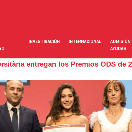
itària entregan los Premios ODS de 2022
INVESTIGACIÓN
INTERNACIONAL
ADMISIÓN 
ación
Empleo
Futuro alumnado
Estudiante
Necesit
VO
AYUDAS
ersitària entregan los Premios ODS de 