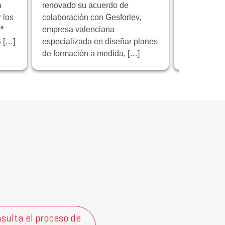
a
renovado su acuerdo de
institución 
 los
colaboración con Gesforlev,
reunión de 
ª
empresa valenciana
proyecto e
 […]
especializada en diseñar planes
“Educación 
de formación a medida, […]
sulta el proceso de