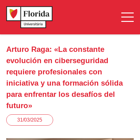
Arturo Raga: «La constante
evolución en ciberseguridad
requiere profesionales con
iniciativa y una formación sólida
para enfrentar los desafíos del
futuro»
31/03/2025