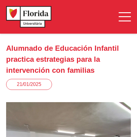
Alumnado de Educación Infantil
practica estrategias para la
intervención con familias
21/01/2025